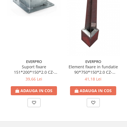
btu
Aparate de Aer conditionat 12000
btu
Aparate de Aer conditionat 18000
btu
Aparate de Aer conditionat 24000
btu
Aparate de Aer conditionat 27000
btu
EVERPRO
EVERPRO
Suport fixare
Element fixare in fundatie
Panouri solare
151*200*150*2.0 CZ-
90*750*150*2.0 CZ-
Panouri solare presurizate si
PSP150
PSG90/750
39,66 Lei
41,18 Lei
nepresurizate
ADAUGA IN COS
ADAUGA IN COS
Accesorii Panouri solare
Pompe de circulaţie pentru
instalaţiile termice solare
Vase de expansiune
Incazire in Pardoseala