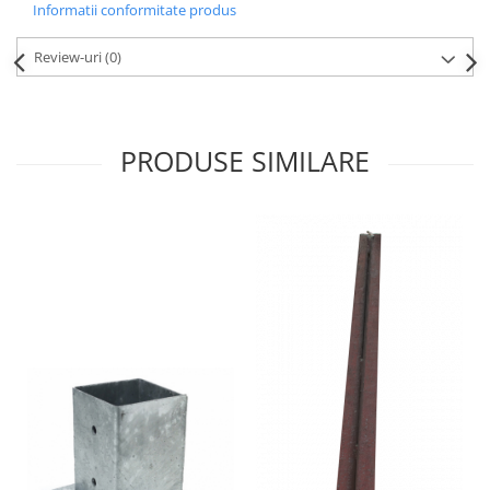
Informatii conformitate produs
Accesorii radiatoare
Calorifere decorative
Review-uri
(0)
Boilere si Puffere
Boilere
Boilere electrice
PRODUSE SIMILARE
Boilere termoelectrice
Accesorii Boilere Tesy
Puffere/Stocatoare de caldura
Puffer fara serpentina
Puffer 1 serpentina
Puffer 2 serpentine
Puffer cu serpentina pentru A.C.M.
Puffer pentru pompe de caldura
Aer conditionat
Dezumidificatoare
Aparate de Aer conditionat 9000