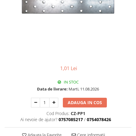
Pachet Centrale Termice
Instant pe gaz natural si GPL
Accesorii centrale pe GAZ si GPL
Cazane, Centrale si Termoseminee
cu functionare pe peleti
Centrale termice electrice
Convectoare pe gaz si convectoare
electrice
1,01 Lei
Seminee si Sobe
Seminee pe lemne
IN STOC
Butelie egalizare
Data de livrare:
Marti, 11.08.2026
Radiatoare/Calorifere
ADAUGA IN COS
Radiatoare/Calorifere din otel
Cod Produs:
CZ-PP1
Radiatoare/Calorifere din otel
Ai nevoie de ajutor?
0757085217
/
0754078426
Korado
Radiatoare/Calorifere Copa
Adauga la Favorite
Cere informatii
Konvecs