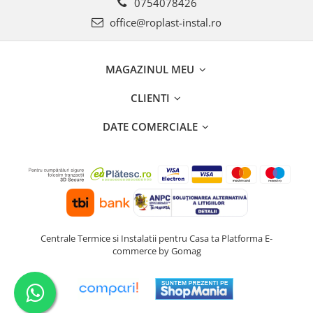
0754078426
Seturi de Dus
office@roplast-instal.ro
Baterii sanitare
Rigole baie: Rigola de scurgere
MAGAZINUL MEU
pentru dus
Vase wc, capace si rezervoare
CLIENTI
Racorduri flexibile de apa
DATE COMERCIALE
Racorduri flexibile apa
Racord flexibil monocomanda din
inox
Racord flexibil din inox
Racord flexibil monocomanda cu
invelis din cauciuc
Racord flexibil cu invelis din
Centrale Termice si Instalatii pentru Casa ta
Platforma E-
commerce by Gomag
cauciuc
Accesorii baie
Perdele Dus
Clapete de actionare