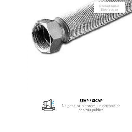
Pachet Centrale Termice
Instant pe gaz natural si GPL
Accesorii centrale pe GAZ si GPL
Cazane, Centrale si Termoseminee
cu functionare pe peleti
Centrale termice electrice
Convectoare pe gaz si convectoare
electrice
Seminee si Sobe
Seminee pe lemne
Butelie egalizare
Radiatoare/Calorifere
SEAP / SICAP
Radiatoare/Calorifere din otel
Ne gasiti si in sistemul electronic de
achizitii publice
Radiatoare/Calorifere din otel
Korado
Radiatoare/Calorifere Copa
Konvecs