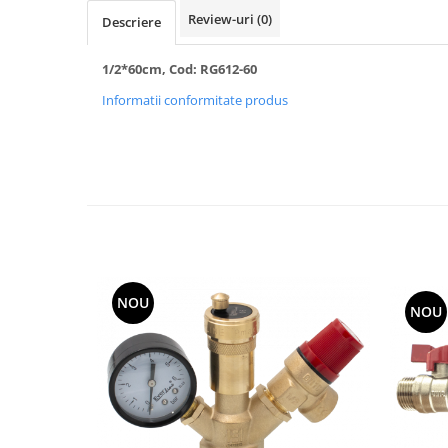
Review-uri
(0)
Descriere
Radiatoare/Calorifere din otel
PURMO
Calorifer din otel GOBE
1/2*60cm, Cod: RG612-60
Radiator otel AIRFEL
Informatii conformitate produs
Radiatoare/Calorifere din otel
KERMI COMPACT
Radiatoare/Calorifere Brise
Heizkorper
Radiatoare de baie Portprosop
Radiatoare de Baie din otel - Drept
- Profil Rotund
RADIATOARE DE BAIE DIN OTEL
NOU
PURMO
NOU
Radiatoare din aluminiu
Radiatoare din aluminiu Vox Extra
Radiatoare aluminiu OSCAR
TONDO
Radiatoare CONDOR