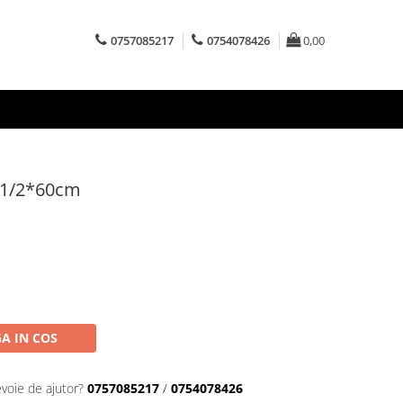
0757085217
0754078426
0,00
z 1/2*60cm
A IN COS
evoie de ajutor?
0757085217
/
0754078426