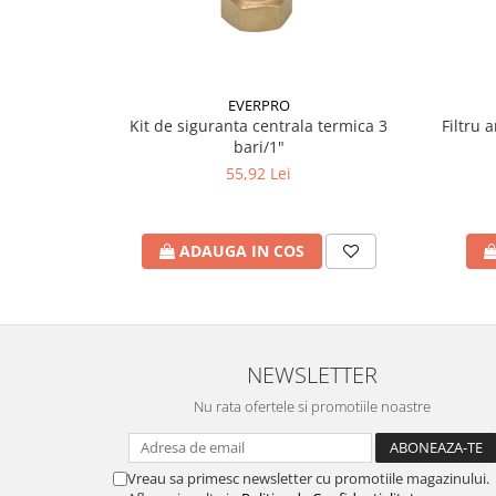
Accesorii radiatoare
Calorifere decorative
Boilere si Puffere
EVERPRO
Boilere
Filtru 
Kit de siguranta centrala termica 3
bari/1"
Boilere electrice
55,92 Lei
Boilere termoelectrice
Accesorii Boilere Tesy
Puffere/Stocatoare de caldura
ADAUGA IN COS
Puffer fara serpentina
Puffer 1 serpentina
Puffer 2 serpentine
Puffer cu serpentina pentru A.C.M.
NEWSLETTER
Puffer pentru pompe de caldura
Nu rata ofertele si promotiile noastre
Aer conditionat
Dezumidificatoare
Vreau sa primesc newsletter cu promotiile magazinului.
Aparate de Aer conditionat 9000