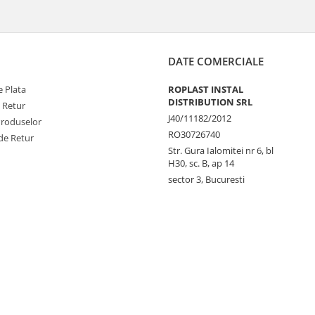
DATE COMERCIALE
 Plata
ROPLAST INSTAL
DISTRIBUTION SRL
e Retur
J40/11182/2012
Produselor
RO30726740
de Retur
Str. Gura Ialomitei nr 6, bl
H30, sc. B, ap 14
sector 3, Bucuresti