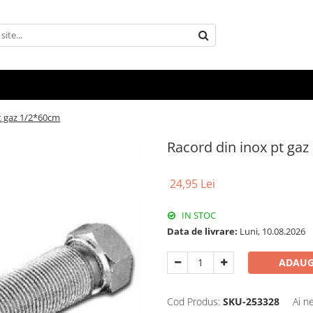
t gaz 1/2*60cm
Racord din inox pt ga
24,95 Lei
IN STOC
Data de livrare:
Luni, 10.08.2026
ADAUG
Cod Produs:
SKU-253328
Ai n