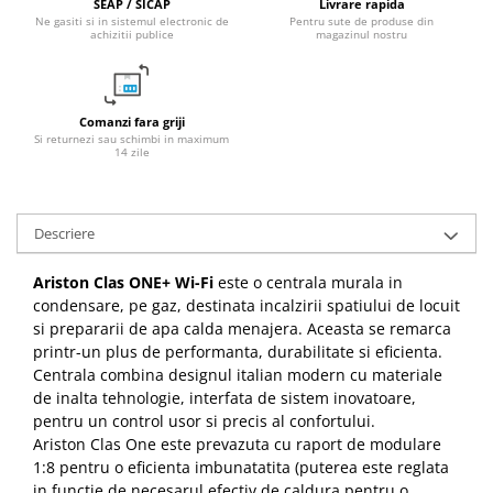
SEAP / SICAP
Livrare rapida
Ne gasiti si in sistemul electronic de
Pentru sute de produse din
achizitii publice
magazinul nostru
Comanzi fara griji
Si returnezi sau schimbi in maximum
14 zile
Descriere
Ariston Clas ONE+ Wi-Fi
este o centrala murala in
condensare, pe gaz, destinata incalzirii spatiului de locuit
si prepararii de apa calda menajera. Aceasta se remarca
printr-un plus de performanta, durabilitate si eficienta.
Centrala combina designul italian modern cu materiale
de inalta tehnologie, interfata de sistem inovatoare,
pentru un control usor si precis al confortului.
Ariston Clas One este prevazuta cu raport de modulare
1:8 pentru o eficienta imbunatatita (puterea este reglata
in functie de necesarul efectiv de caldura pentru o