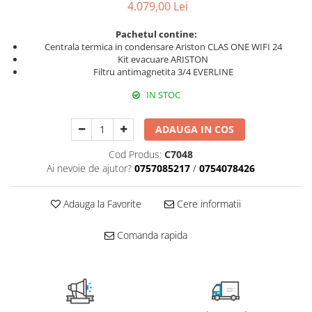
4.079,00 Lei
Fitinguri PPR
PEXAL
Pachetul contine:
Centrala termica in condensare Ariston CLAS ONE WIFI 24
Distribuitor pexal FI-FE cu robinet
Kit evacuare ARISTON
sferic
Filtru antimagnetita 3/4 EVERLINE
Sisteme de canalizare si ape
IN STOC
pluviale
Sistem canalizare exterioara
ADAUGA IN COS
Sistem canalizare interioara
Cod Produs:
C7048
DEDURIZARE
Ai nevoie de ajutor?
0757085217
/
0754078426
Statii de dedurizare
Accesorii statii dedurizare
Adauga la Favorite
Cere informatii
Fitinguri din alama
Comanda rapida