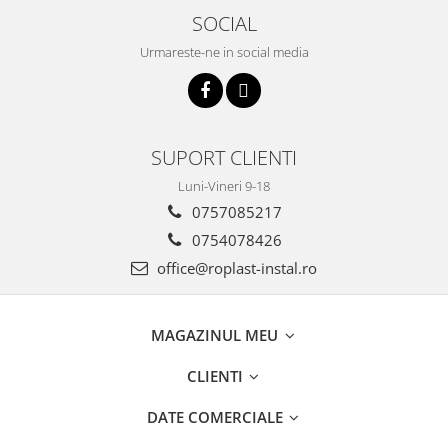
Teava Cupru
SOCIAL
Cot Cupru
Urmareste-ne in social media
Curba Cupru
Teu Cupru
Teu redus Cupru
Mufa Cupru
SUPORT CLIENTI
Capac Cupru
Ocolire Cupru
Luni-Vineri 9-18
Reductie Cupru
0757085217
Semiolandez Cupru
0754078426
PPR
office@roplast-instal.ro
Teava PPR
Fitinguri PPR
MAGAZINUL MEU
PEXAL
Distribuitor pexal FI-FE cu robinet
CLIENTI
sferic
DATE COMERCIALE
Sisteme de canalizare si ape
pluviale