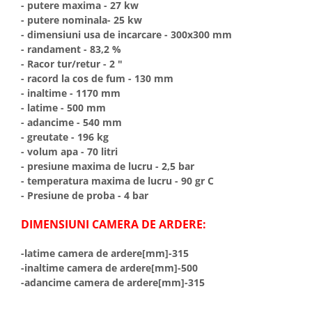
- putere maxima - 27 kw
Seturi de Dus
- putere nominala- 25 kw
- dimensiuni usa de incarcare - 300x300 mm
Baterii sanitare
- randament - 83,2 %
Rigole baie: Rigola de scurgere
- Racor tur/retur - 2 "
pentru dus
- racord la cos de fum - 130 mm
- inaltime - 1170 mm
Vase wc, capace si rezervoare
- latime - 500 mm
Racorduri flexibile de apa
- adancime - 540 mm
Racorduri flexibile apa
- greutate - 196 kg
- volum apa - 70 litri
Racord flexibil monocomanda din
- presiune maxima de lucru - 2,5 bar
inox
- temperatura maxima de lucru - 90 gr C
Racord flexibil din inox
- Presiune de proba - 4 bar
Racord flexibil monocomanda cu
invelis din cauciuc
DIMENSIUNI CAMERA DE ARDERE:
Racord flexibil cu invelis din
cauciuc
-latime camera de ardere[mm]-315
-inaltime camera de ardere[mm]-500
Accesorii baie
-adancime camera de ardere[mm]-315
Perdele Dus
Clapete de actionare