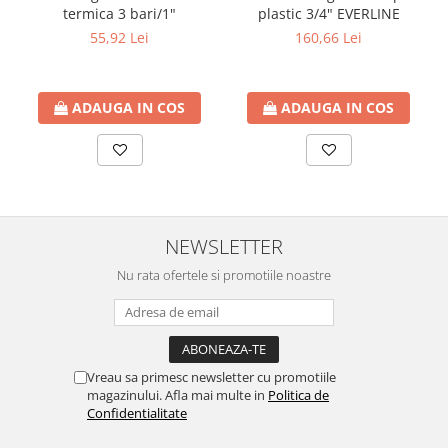
termica 3 bari/1"
plastic 3/4" EVERLINE
Cartuse ( Rezerve filtre apa)
55,92 Lei
160,66 Lei
Statie Osmoza Inversa
Filtre cu autocuratare
SISTEME DE ALIMENTARE CU APA
ADAUGA IN COS
ADAUGA IN COS
Hidrofoare
Mufa rapida pt teava PEHD
Teava Compresiune
Fitinguri Compresiune
HIDRANTI SI ACCESORII
NEWSLETTER
Piese hidrofor
Nu rata ofertele si promotiile noastre
Pompa de suprafata
Pompe submersibile
Pompe pentru testare instalatii
APOMETRE/ CAMIN APOMETRE
Vreau sa primesc newsletter cu promotiile
ROBINETI
magazinului. Afla mai multe in
Politica de
Confidentialitate
CUPRU