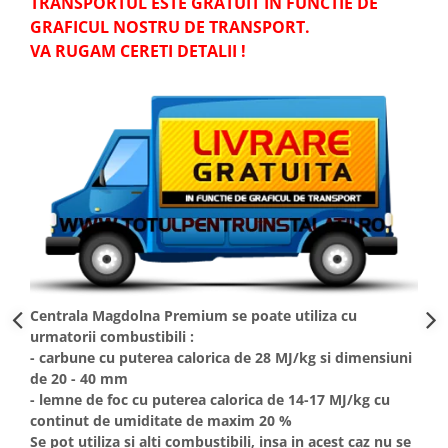
TRANSPORTUL ESTE GRATUIT IN FUNCTIE DE
btu
GRAFICUL NOSTRU DE TRANSPORT.
Aparate de Aer conditionat 12000
VA RUGAM CERETI DETALII !
btu
Aparate de Aer conditionat 18000
btu
Aparate de Aer conditionat 24000
btu
Aparate de Aer conditionat 27000
btu
Panouri solare
Panouri solare presurizate si
nepresurizate
Centrala Magdolna Premium se poate utiliza cu
Accesorii Panouri solare
urmatorii combustibili :
Pompe de circulaţie pentru
- carbune cu puterea calorica de 28 MJ/kg si dimensiuni
instalaţiile termice solare
de 20 - 40 mm
- lemne de foc cu puterea calorica de 14-17 MJ/kg cu
Vase de expansiune
continut de umiditate de maxim 20 %
Incazire in Pardoseala
Se pot utiliza si alti combustibili, insa in acest caz nu se