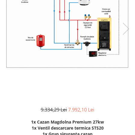
Pachet Centrale Termice
Instant pe gaz natural si GPL
Accesorii centrale pe GAZ si GPL
Cazane, Centrale si Termoseminee
cu functionare pe peleti
Centrale termice electrice
Convectoare pe gaz si convectoare
electrice
Seminee si Sobe
Seminee pe lemne
Butelie egalizare
Radiatoare/Calorifere
Radiatoare/Calorifere din otel
9.334,29 Lei
7.992,10 Lei
Radiatoare/Calorifere din otel
Korado
1x Cazan Magdolna Premium 27kw
1x Ventil descarcare termica STS20
Radiatoare/Calorifere Copa
1x Grup siguranta cazan
Konvecs