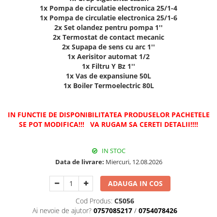
1x Pompa de circulatie electronica 25/1-4
Radiatoare/Calorifere din otel
1x Pompa de circulatie electronica 25/1-6
PURMO
2x Set olandez pentru pompa 1''
Calorifer din otel GOBE
2x Termostat de contact mecanic
Radiator otel AIRFEL
2x Supapa de sens cu arc 1''
1x Aerisitor automat 1/2
Radiatoare/Calorifere din otel
1x Filtru Y Bz 1''
KERMI COMPACT
1x Vas de expansiune 50L
Radiatoare/Calorifere Brise
1x Boiler Termoelectric 80L
Heizkorper
Radiatoare de baie Portprosop
IN FUNCTIE DE DISPONIBILITATEA PRODUSELOR PACHETELE
Radiatoare de Baie din otel - Drept
SE POT MODIFICA!!! VA RUGAM SA CERETI DETALII!!!!
- Profil Rotund
RADIATOARE DE BAIE DIN OTEL
PURMO
IN STOC
Data de livrare:
Miercuri, 12.08.2026
Radiatoare din aluminiu
Radiatoare din aluminiu Vox Extra
ADAUGA IN COS
Radiatoare aluminiu OSCAR
TONDO
Cod Produs:
C5056
Ai nevoie de ajutor?
0757085217
/
0754078426
Radiatoare CONDOR