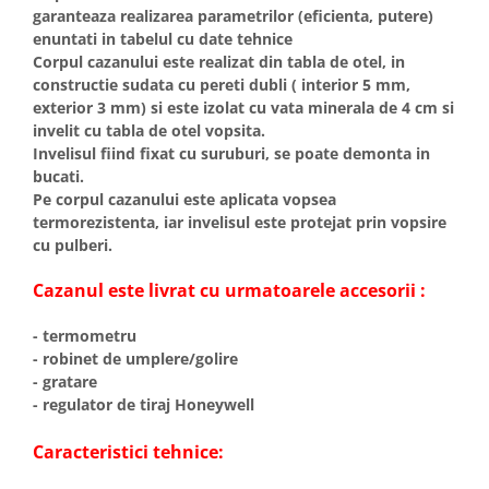
Incalzire clasica in pardoseala
garanteaza realizarea parametrilor (eficienta, putere)
enuntati in tabelul cu date tehnice
Teava incalzire pardoseala
Corpul cazanului este realizat din tabla de otel, in
PLACA NUTURI/TACKER
constructie sudata cu pereti dubli ( interior 5 mm,
Grupuri de pompare si amestec
exterior 3 mm) si este izolat cu vata minerala de 4 cm si
Distribuitoare
invelit cu tabla de otel vopsita.
Invelisul fiind fixat cu suruburi, se poate demonta in
Cutii distribuitor
bucati.
Automatizare
Pe corpul cazanului este aplicata vopsea
Banda perimetrala
termorezistenta, iar invelisul este protejat prin vopsire
Accesorii
cu pulberi.
Aditiv Sapa
Cazanul este livrat cu urmatoarele accesorii :
Pachete incalzire in pardoseala
Pompe de caldura
- termometru
- robinet de umplere/golire
Termostate de Ambient
- gratare
Panouri fotovoltaice
- regulator de tiraj Honeywell
Invertoare
Panouri fotovoltaice
Caracteristici tehnice:
Produse Amenajare Baie