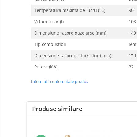
Incazire in Pardoseala
Temperatura maxima de lucru (°C)
90
Incalzire clasica in pardoseala
Teava incalzire pardoseala
Volum focar (l)
103
PLACA NUTURI/TACKER
Dimensiune racord gaze arse (mm)
149
Grupuri de pompare si amestec
Tip combustibil
lem
Distribuitoare
Cutii distribuitor
Dimensiune racorduri tur/retur (inch)
1'' 
Automatizare
Putere (kW)
32
Banda perimetrala
Accesorii
Informatii conformitate produs
Aditiv Sapa
Pachete incalzire in pardoseala
Pompe de caldura
Produse similare
Termostate de Ambient
Panouri fotovoltaice
Invertoare
Produse
Amenajare