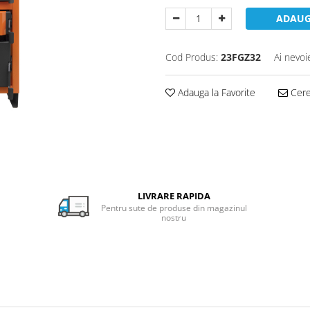
ADAUG
Cod Produs:
23FGZ32
Ai nevoi
Adauga la Favorite
Cere 
LIVRARE RAPIDA
Pentru sute de produse din magazinul
nostru