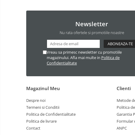
Clapete de actionare
Ventilator de tubulatura
Newsletter
Amenajare bucatarie
Promotii pachete chiuveta +
Nu rata ofertele si promotiile noastre
baterie
CHIUVETE BUCATARIE
Vreau sa primesc newsletter cu promotiile
Chiuvete bucatarie din compozit
magazinului. Afla mai multe in
Politica de
Confidentialitate
Chiuveta bucatarie inox
Chiuveta bucatarie granit
Baterie bucatarie
Magazinul Meu
Clienti
Tuburi Flexibile Hota
Accesorii bucatarie
Despre noi
Metode de
Termeni si Conditii
Politica d
Accesorii chiuvete bucatarie
Politica de Confidentialitate
Garantia 
Instalatii apa/gaz/canalizare
Politica de livrare
Formular 
FILTRARE PENTRU APA SI PIESE DE
Contact
ANPC
SCHIMB