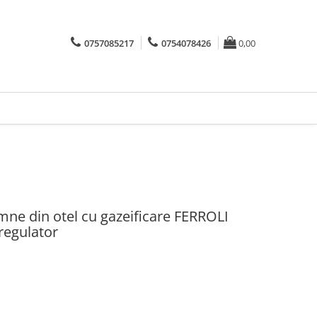
0757085217
0754078426
0,00
mne din otel cu gazeificare FERROLI
regulator