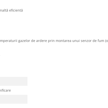
altă eficientă
emperaturii gazelor de ardere prin montarea unui senzor de fum (o
r
ificare