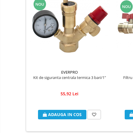
Panouri fotovoltaice
Baie
NOU
NOU
Seturi de Dus
Baterii sanitare
Rigole baie: Rigola de scurgere
pentru dus
Vase wc, capace si rezervoare
Racorduri flexibile de apa
Racorduri flexibile apa
Racord flexibil monocomanda din
EVERPRO
inox
Filtr
Kit de siguranta centrala termica 3 bari/1"
Racord flexibil din inox
Racord flexibil monocomanda cu
55,92 Lei
invelis din cauciuc
Racord flexibil cu invelis din
cauciuc
ADAUGA IN COS
Accesorii baie
Perdele Dus