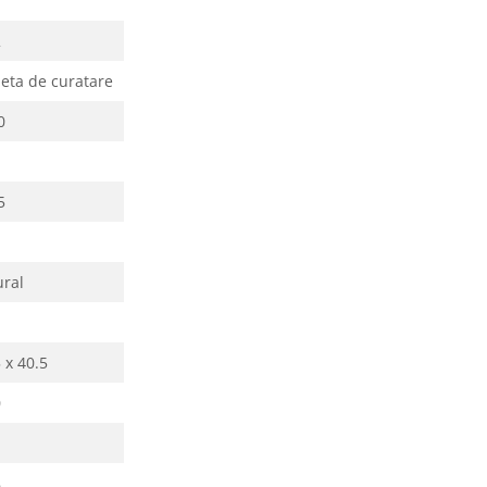
2
leta de curatare
0
5
ural
 x 40.5
0
8