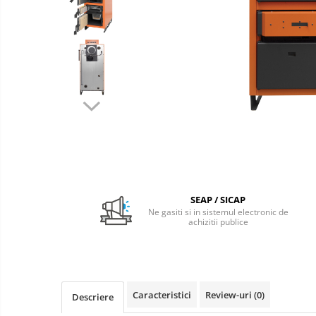
condensare si clasice
Pachet Centrale Termice
Instant pe gaz natural si GPL
Accesorii centrale pe GAZ si GPL
Cazane, Centrale si Termoseminee
cu functionare pe peleti
Centrale termice electrice
Convectoare pe gaz si convectoare
electrice
Seminee si Sobe
Seminee pe lemne
SEAP / SICAP
Ne gasiti si in sistemul electronic de
Butelie egalizare
achizitii publice
Radiatoare/Calorifere
Radiatoare/Calorifere din otel
Radiatoare/Calorifere din otel
Korado
Caracteristici
Review-uri
(0)
Descriere
Radiatoare/Calorifere Copa