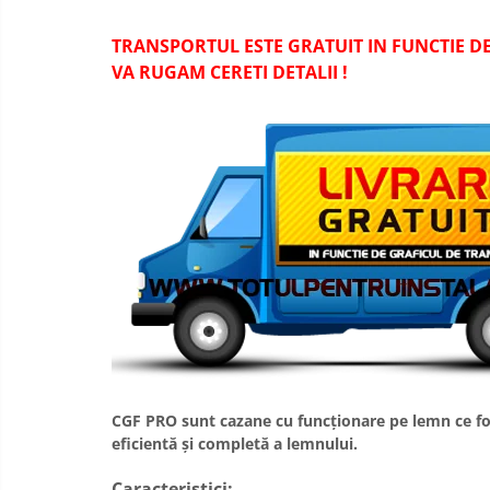
Konvecs
Radiatoare/Calorifere din otel
TRANSPORTUL ESTE GRATUIT IN FUNCTIE D
PURMO
VA RUGAM CERETI DETALII !
Calorifer din otel GOBE
Radiator otel AIRFEL
Radiatoare/Calorifere din otel
KERMI COMPACT
Radiatoare/Calorifere Brise
Heizkorper
Radiatoare de baie Portprosop
Radiatoare de Baie din otel - Drept
- Profil Rotund
RADIATOARE DE BAIE DIN OTEL
PURMO
Radiatoare din aluminiu
CGF PRO sunt cazane cu funcționare pe lemn ce folos
Radiatoare din aluminiu Vox Extra
eficientă și completă a lemnului.
Radiatoare aluminiu OSCAR
TONDO
Caracteristici: