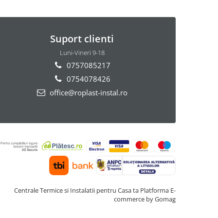
Suport clienti
Luni-Vineri 9-18
0757085217
0754078426
office@roplast-instal.ro
Centrale Termice si Instalatii pentru Casa ta
Platforma E-
commerce by Gomag