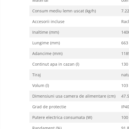
Material
otel
Aparate de Aer conditionat 9000
Consum mediu lemn uscat (kg/h)
7.2
btu
Aparate de Aer conditionat 12000
Accesorii incluse
Rac
btu
Inaltime (mm)
140
Aparate de Aer conditionat 18000
btu
Lungime (mm)
663
Aparate de Aer conditionat 24000
Adancime (mm)
118
btu
Continut apa in cazan (l)
130
Aparate de Aer conditionat 27000
btu
Tiraj
nat
Panouri solare
Volum (l)
103
Panouri solare presurizate si
nepresurizate
Dimensiuni usa camera de alimentare (cm)
47.5
Accesorii Panouri solare
Grad de protectie
IP4
Pompe de circulaţie pentru
instalaţiile termice solare
Putere electrica consumata (W)
100
Vase de expansiune
Randament (%)
91.