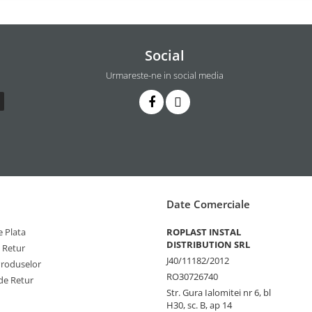
Social
Urmareste-ne in social media
Date Comerciale
 Plata
ROPLAST INSTAL
DISTRIBUTION SRL
e Retur
J40/11182/2012
Produselor
RO30726740
de Retur
Str. Gura Ialomitei nr 6, bl
H30, sc. B, ap 14