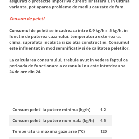
asigurati o protectie impotriva curentilor laterali. In ultima
Cartuse ( Rezerve filtre apa)
varianta, pot aparea probleme de mediu cauzate de fum.
Statie Osmoza Inversa
Consum de peleti
Filtre cu autocuratare
Consumul de peleti se incadreaza intre 0,9 kg/h si 5 kg/h, in
SISTEME DE ALIMENTARE CU APA
functie de puterea cazanului, temperatura exterioara,
Hidrofoare
clima, suprafata incalzita si izolatia constructiei. Consumul
este influentat in mod semnificativ si de calitatea peletilor.
Mufa rapida pt teava PEHD
Teava Compresiune
La calcularea consumului, trebuie avut in vedere faptul ca
Fitinguri Compresiune
perioada de functionare a cazanului nu este intotdeauna
24 de ore din 24.
HIDRANTI SI ACCESORII
Piese hidrofor
Pompa de suprafata
Pompe submersibile
Pompe pentru testare instalatii
Consum peleti la putere minima (kg/h)
1.2
APOMETRE/ CAMIN APOMETRE
Consum peleti la putere nominala (kg/h)
4.5
ROBINETI
CUPRU
Temperatura maxima gaze arse (°C)
120