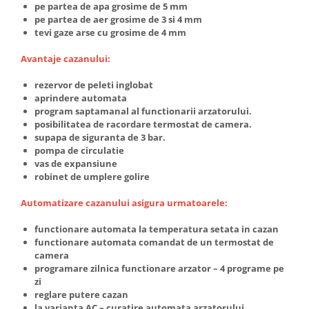
btu
pe partea de apa grosime de 5 mm
pe partea de aer grosime de 3 si 4 mm
Aparate de Aer conditionat 12000
tevi gaze arse cu grosime de 4 mm
btu
Avantaje cazanului:
Aparate de Aer conditionat 18000
btu
rezervor de peleti inglobat
Aparate de Aer conditionat 24000
aprindere automata
program saptamanal al functionarii arzatorului.
btu
posibilitatea de racordare termostat de camera.
Aparate de Aer conditionat 27000
supapa de siguranta de 3 bar.
btu
pompa de circulatie
vas de expansiune
Panouri solare
robinet de umplere golire
Panouri solare presurizate si
nepresurizate
Automatizare cazanului asigura urmatoarele:
Accesorii Panouri solare
functionare automata la temperatura setata in cazan
functionare automata comandat de un termostat de
Pompe de circulaţie pentru
camera
instalaţiile termice solare
programare zilnica functionare arzator – 4 programe pe
Vase de expansiune
zi
reglare putere cazan
Incazire in Pardoseala
la varianta AC – curatire automata arzatorului