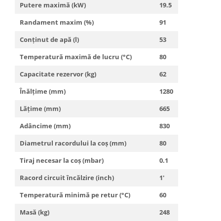
Teava Cupru
Putere maximă (kW)
19.5
Cot Cupru
Randament maxim (%)
91
Curba Cupru
Teu Cupru
Conţinut de apă (l)
53
Teu redus Cupru
Temperatură maximă de lucru (°C)
80
Mufa Cupru
Capacitate rezervor (kg)
62
Capac Cupru
Ocolire Cupru
Înălţime (mm)
1280
Reductie Cupru
Lăţime (mm)
665
Semiolandez Cupru
Adâncime (mm)
830
PPR
Diametrul racordului la coş (mm)
80
Teava PPR
Fitinguri PPR
Tiraj necesar la coş (mbar)
0.1
PEXAL
Racord circuit încălzire (inch)
1'
Distribuitor pexal FI-FE cu robinet
sferic
Temperatură minimă pe retur (°C)
60
Sisteme de canalizare si ape
Masă (kg)
248
pluviale