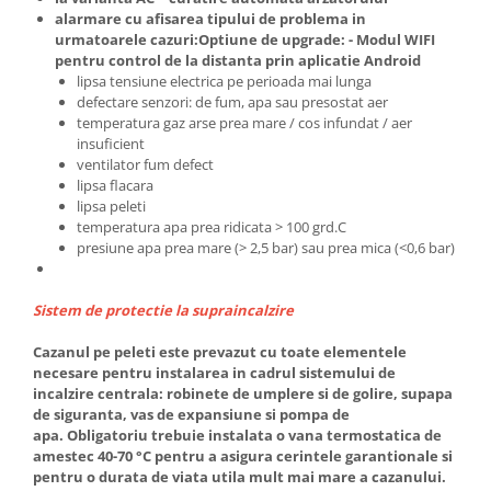
Incalzire clasica in pardoseala
alarmare cu afisarea tipului de problema in
urmatoarele cazuri:Optiune de upgrade: - Modul WIFI
Teava incalzire pardoseala
pentru control de la distanta prin aplicatie Android
PLACA NUTURI/TACKER
lipsa tensiune electrica pe perioada mai lunga
Grupuri de pompare si amestec
defectare senzori: de fum, apa sau presostat aer
temperatura gaz arse prea mare / cos infundat / aer
Distribuitoare
insuficient
Cutii distribuitor
ventilator fum defect
Automatizare
lipsa flacara
lipsa peleti
Banda perimetrala
temperatura apa prea ridicata > 100 grd.C
Accesorii
presiune apa prea mare (> 2,5 bar) sau prea mica (<0,6 bar)
Aditiv Sapa
Pachete incalzire in pardoseala
Sistem de protectie la supraincalzire
Pompe de caldura
Cazanul pe peleti este prevazut cu toate elementele
Termostate de Ambient
necesare pentru instalarea in cadrul sistemului de
Panouri fotovoltaice
incalzire centrala: robinete de umplere si de golire, supapa
de siguranta, vas de expansiune si pompa de
Invertoare
apa. Obligatoriu trebuie instalata o vana termostatica de
Panouri fotovoltaice
amestec 40-70 °C pentru a asigura cerintele garantionale si
pentru o durata de viata utila mult mai mare a cazanului.
Produse Amenajare Baie