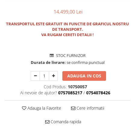
Pachet Centrale Termice
14.499,00 Lei
Instant pe gaz natural si GPL
Accesorii centrale pe GAZ si GPL
TRANSPORTUL ESTE GRATUIT IN FUNCTIE DE GRAFICUL NOSTRU
DE TRANSPORT.
Cazane, Centrale si Termoseminee
VA RUGAM CERETI DETALII !
cu functionare pe peleti
Centrale termice electrice
Convectoare pe gaz si convectoare
STOC FURNIZOR
electrice
Durata de livrare:
se confirma punctual
Seminee si Sobe
ADAUGA IN COS
Seminee pe lemne
Cod Produs:
10750057
Butelie egalizare
Ai nevoie de ajutor?
0757085217
/
0754078426
Radiatoare/Calorifere
Radiatoare/Calorifere din otel
Adauga la Favorite
Cere informatii
Radiatoare/Calorifere din otel
Korado
Comanda rapida
Radiatoare/Calorifere Copa
Konvecs