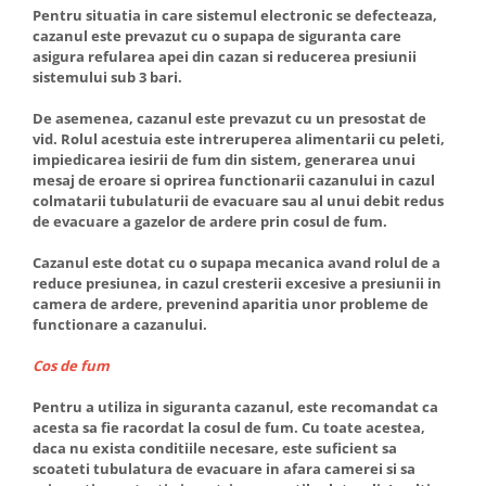
Pentru situatia in care sistemul electronic se defecteaza,
Ventilator de tubulatura
cazanul este prevazut cu o supapa de siguranta care
asigura refularea apei din cazan si reducerea presiunii
Amenajare bucatarie
sistemului sub 3 bari.
Promotii pachete chiuveta +
baterie
De asemenea, cazanul este prevazut cu un presostat de
vid. Rolul acestuia este intreruperea alimentarii cu peleti,
CHIUVETE BUCATARIE
impiedicarea iesirii de fum din sistem, generarea unui
Chiuvete bucatarie din compozit
mesaj de eroare si oprirea functionarii cazanului in cazul
colmatarii tubulaturii de evacuare sau al unui debit redus
Chiuveta bucatarie inox
de evacuare a gazelor de ardere prin cosul de fum.
Chiuveta bucatarie granit
Cazanul este dotat cu o supapa mecanica avand rolul de a
Baterie bucatarie
reduce presiunea, in cazul cresterii excesive a presiunii in
Tuburi Flexibile Hota
camera de ardere, prevenind aparitia unor probleme de
functionare a cazanului.
Accesorii bucatarie
Accesorii chiuvete bucatarie
Cos de fum
Instalatii apa/gaz/canalizare
Pentru a utiliza in siguranta cazanul, este recomandat ca
FILTRARE PENTRU APA SI PIESE DE
acesta sa fie racordat la cosul de fum. Cu toate acestea,
SCHIMB
daca nu exista conditiile necesare, este suficient sa
scoateti tubulatura de evacuare in afara camerei si sa
Filtre de apa