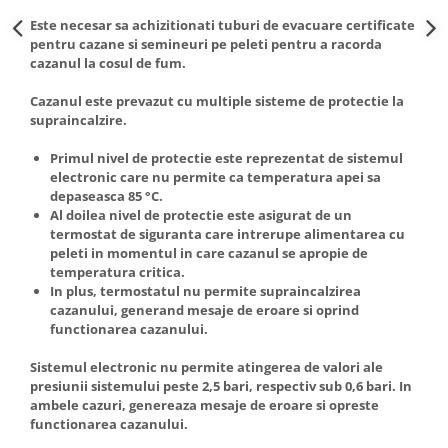
Seturi de Dus
Este necesar sa achizitionati tuburi de evacuare certificate
pentru cazane si semineuri pe peleti pentru a racorda
Baterii sanitare
cazanul la cosul de fum.
Rigole baie: Rigola de scurgere
Cazanul este prevazut cu multiple sisteme de protectie la
pentru dus
supraincalzire.
Vase wc, capace si rezervoare
Primul nivel de protectie este reprezentat de sistemul
Racorduri flexibile de apa
electronic care nu permite ca temperatura apei sa
Racorduri flexibile apa
depaseasca 85 °C.
Al doilea nivel de protectie este asigurat de un
Racord flexibil monocomanda din
termostat de siguranta care intrerupe alimentarea cu
inox
peleti in momentul in care cazanul se apropie de
Racord flexibil din inox
temperatura critica.
In plus, termostatul nu permite supraincalzirea
Racord flexibil monocomanda cu
cazanului, generand mesaje de eroare si oprind
invelis din cauciuc
functionarea cazanului.
Racord flexibil cu invelis din
cauciuc
Sistemul electronic nu permite atingerea de valori ale
Accesorii baie
presiunii sistemului peste 2,5 bari, respectiv sub 0,6 bari. In
ambele cazuri, genereaza mesaje de eroare si opreste
Perdele Dus
functionarea cazanului.
Clapete de actionare