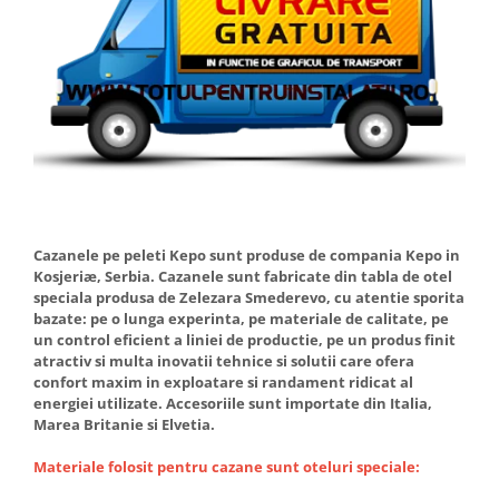
Accesorii radiatoare
Calorifere decorative
Boilere si Puffere
Boilere
Boilere electrice
Boilere termoelectrice
Accesorii Boilere Tesy
Puffere/Stocatoare de caldura
Cazanele pe peleti Kepo sunt produse de compania Kepo in
Puffer fara serpentina
Kosjeriæ, Serbia. Cazanele sunt fabricate din tabla de otel
speciala produsa de Zelezara Smederevo, cu atentie sporita
Puffer 1 serpentina
bazate: pe o lunga experinta, pe materiale de calitate, pe
Puffer 2 serpentine
un control eficient a liniei de productie, pe un produs finit
Puffer cu serpentina pentru A.C.M.
atractiv si multa inovatii tehnice si solutii care ofera
confort maxim in exploatare si randament ridicat al
Puffer pentru pompe de caldura
energiei utilizate. Accesoriile sunt importate din Italia,
Aer conditionat
Marea Britanie si Elvetia.
Dezumidificatoare
Materiale folosit pentru cazane sunt oteluri speciale:
Aparate de Aer conditionat 9000