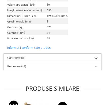
Seturi de Dus
Volum apa cazan (litri)
80
Lungime maxima lemn (mm)
530
Baterii sanitare
Dimensiuni (HxLxA) cm
126 x 68 x 104.5
Rigole baie: Rigola de scurgere
Grosime tabla (mm)
8
pentru dus
Greutate (kg)
370
Vase wc, capace si rezervoare
Garantie (luni)
24
Racorduri flexibile de apa
Putere nominala (kw)
35
Racorduri flexibile apa
Informatii conformitate produs
Racord flexibil monocomanda din
inox
Caracteristici
Racord flexibil din inox
Review-uri
(1)
Racord flexibil monocomanda cu
invelis din cauciuc
Racord flexibil cu invelis din
cauciuc
PRODUSE SIMILARE
Accesorii baie
Perdele Dus
Clapete de actionare