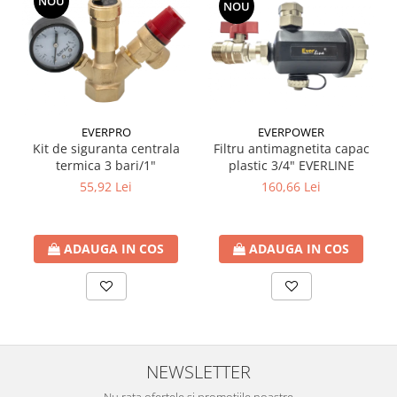
NOU
NOU
Ventilator de tubulatura
Amenajare bucatarie
Promotii pachete chiuveta +
baterie
CHIUVETE BUCATARIE
EVERPRO
EVERPOWER
Chiuvete bucatarie din compozit
Kit de siguranta centrala
Filtru antimagnetita capac
termica 3 bari/1"
plastic 3/4" EVERLINE
Chiuveta bucatarie inox
55,92 Lei
160,66 Lei
Chiuveta bucatarie granit
Baterie bucatarie
Tuburi Flexibile Hota
ADAUGA IN COS
ADAUGA IN COS
Accesorii bucatarie
Accesorii chiuvete bucatarie
Instalatii apa/gaz/canalizare
FILTRARE PENTRU APA SI PIESE DE
SCHIMB
NEWSLETTER
Filtre de apa