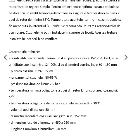
Cazanele ATMOS sunt caracterizate de dimensiuni reduse, greutate scazuta si
btu
mecanism de reglare simplu. Pentru o functionare optima, cazanul trebuie sa
Aparate de Aer conditionat 12000
fie dotat cu un ventil termoregulator care sa asigure o temperatura minima a
btu
apei de retur de minim 65°C. Temperatura agentului termic in cazan trebuie sa
Aparate de Aer conditionat 18000
fie mentinuta in intervalul 80 - 90°C. Se recomanda utilizarea rezervoarelor de
btu
acumulare. Cazanele nu pot fi instalate in camere de locuit. Acestea trebuie
instalate in incaperi bine ventilate.
Aparate de Aer conditionat 24000
btu
Caracteristici tehnice:
Aparate de Aer conditionat 27000
- combustibil recomandat: lemn uscat cu putere calorica 15-17 Mj.kg-1, cu o
btu
umiditate cuprinsa intre 12 - 20% si cu diametrul cuprins intre 80 - 150 mm
Panouri solare
- puterea cazanului: 24 - 35 kw
- randamentul cazanului: 80-89 %
Panouri solare presurizate si
nepresurizate
- presiune maxima de lucru: 2.5 bar
- temperatura minima obligatorie a apei din retur la functionarea cazanului:
Accesorii Panouri solare
65°C
Pompe de circulaţie pentru
- temperatura obligatorie de lucru a cazanului este de 80 - 90°C
instalaţiile termice solare
- volumul apei din cazan: 80 litri
- diametru racordare cos evacuare gaze arse: 152 mm
Vase de expansiune
- dimensiuni usa de alimentare: 450 x 260 mm
Incazire in Pardoseala
- lungimea maxima a butucilor: 530 mm