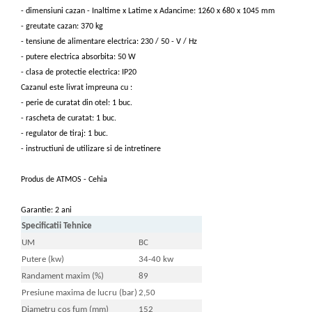
Incalzire clasica in pardoseala
- dimensiuni cazan - Inaltime x Latime x Adancime: 1260 x 680 x 1045 mm
Teava incalzire pardoseala
- greutate cazan: 370 kg
- tensiune de alimentare electrica: 230 / 50 - V / Hz
PLACA NUTURI/TACKER
- putere electrica absorbita: 50 W
Grupuri de pompare si amestec
- clasa de protectie electrica: IP20
Distribuitoare
Cazanul este livrat impreuna cu :
Cutii distribuitor
- perie de curatat din otel: 1 buc.
Automatizare
- rascheta de curatat: 1 buc.
Banda perimetrala
- regulator de tiraj: 1 buc.
- instructiuni de utilizare si de intretinere
Accesorii
Aditiv Sapa
Produs de ATMOS - Cehia
Pachete incalzire in pardoseala
Pompe de caldura
Garantie: 2 ani
Specificatii Tehnice
Termostate de Ambient
UM
BC
Panouri fotovoltaice
Putere (kw)
34-40 kw
Invertoare
Randament maxim (%)
89
Panouri fotovoltaice
Presiune maxima de lucru (bar)
2,50
Produse Amenajare Baie
Diametru cos fum (mm)
152