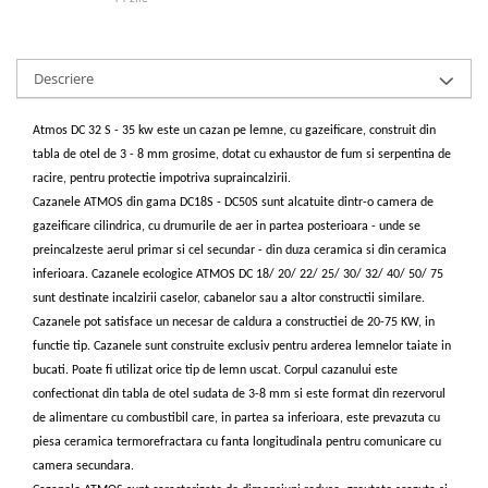
Accesorii radiatoare
Calorifere decorative
Descriere
Boilere si Puffere
Boilere
Atmos DC 32 S - 35 kw este un cazan pe lemne, cu gazeificare, construit din
Boilere electrice
tabla de otel de 3 - 8 mm grosime, dotat cu exhaustor de fum si serpentina de
Boilere termoelectrice
racire, pentru protectie impotriva supraincalzirii.
Accesorii Boilere Tesy
Cazanele ATMOS din gama DC18S - DC50S sunt alcatuite dintr-o camera de
gazeificare cilindrica, cu drumurile de aer in partea posterioara - unde se
Puffere/Stocatoare de caldura
preincalzeste aerul primar si cel secundar - din duza ceramica si din ceramica
Puffer fara serpentina
inferioara. Cazanele ecologice ATMOS DC 18/ 20/ 22/ 25/ 30/ 32/ 40/ 50/ 75
Puffer 1 serpentina
sunt destinate incalzirii caselor, cabanelor sau a altor constructii similare.
Puffer 2 serpentine
Cazanele pot satisface un necesar de caldura a constructiei de 20-75 KW, in
functie tip. Cazanele sunt construite exclusiv pentru arderea lemnelor taiate in
Puffer cu serpentina pentru A.C.M.
bucati. Poate fi utilizat orice tip de lemn uscat. Corpul cazanului este
Puffer pentru pompe de caldura
confectionat din tabla de otel sudata de 3-8 mm si este format din rezervorul
Aer conditionat
de alimentare cu combustibil care, in partea sa inferioara, este prevazuta cu
Dezumidificatoare
piesa ceramica termorefractara cu fanta longitudinala pentru comunicare cu
camera secundara.
Aparate de Aer conditionat 9000