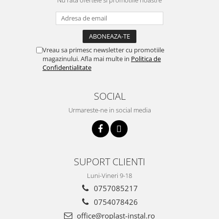
Nu rata ofertele si promotiile noastre
Cartuse ( Rezerve filtre apa)
Statie Osmoza Inversa
Filtre cu autocuratare
SISTEME DE ALIMENTARE CU APA
Vreau sa primesc newsletter cu promotiile
magazinului. Afla mai multe in
Politica de
Hidrofoare
Confidentialitate
Mufa rapida pt teava PEHD
Teava Compresiune
SOCIAL
Fitinguri Compresiune
Urmareste-ne in social media
HIDRANTI SI ACCESORII
Piese hidrofor
Pompa de suprafata
Pompe submersibile
SUPORT CLIENTI
Pompe pentru testare instalatii
Luni-Vineri 9-18
APOMETRE/ CAMIN APOMETRE
0757085217
ROBINETI
0754078426
CUPRU
office@roplast-instal.ro