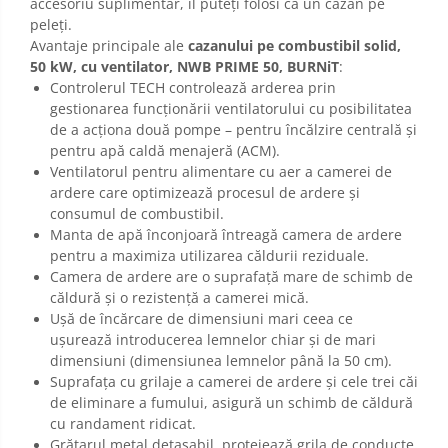
accesoriu suplimentar, îl puteți folosi ca un cazan pe
peleți.
Avantaje principale ale
cazanului pe combustibil solid,
50 kW, cu ventilator, NWB PRIME 50, BURNiT
:
Controlerul TECH controlează arderea prin
gestionarea funcționării ventilatorului cu posibilitatea
de a acționa două pompe – pentru încălzire centrală și
pentru apă caldă menajeră (ACM).
Ventilatorul pentru alimentare cu aer a camerei de
ardere care optimizează procesul de ardere și
consumul de combustibil.
Manta de apă înconjoară întreagă camera de ardere
pentru a maximiza utilizarea căldurii reziduale.
Camera de ardere are o suprafață mare de schimb de
căldură și o rezistență a camerei mică.
Ușă de încărcare de dimensiuni mari ceea ce
ușurează introducerea lemnelor chiar și de mari
dimensiuni (dimensiunea lemnelor până la 50 cm).
Suprafața cu grilaje a camerei de ardere și cele trei căi
de eliminare a fumului, asigură un schimb de căldură
cu randament ridicat.
Grătarul metal detașabil, protejează grila de conducte