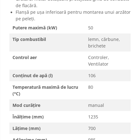
de flacără.
Flanșă pe ușa inferioară pentru montarea unui arzător
pe peleţi.
Putere maximă (kW)
50
Tip combustibil
lemn, cărbune,
brichete
Control aer
Controler,
Ventilator
Conținut de apă (l)
106
Temperatură maximă de lucru
80
(°C)
Mod curățire
manual
Înălțime (mm)
1235
Lățime (mm)
700
Adâncime (mm)
985