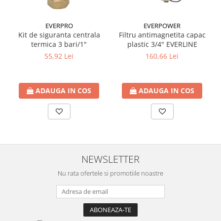
Cartuse ( Rezerve filtre apa)
Statie Osmoza Inversa
EVERPRO
EVERPOWER
Kit de siguranta centrala
Filtru antimagnetita capac
Filtre cu autocuratare
termica 3 bari/1"
plastic 3/4" EVERLINE
SISTEME DE ALIMENTARE CU APA
55,92 Lei
160,66 Lei
Hidrofoare
Mufa rapida pt teava PEHD
Teava Compresiune
ADAUGA IN COS
ADAUGA IN COS
Fitinguri Compresiune
HIDRANTI SI ACCESORII
Piese hidrofor
Pompa de suprafata
Pompe submersibile
NEWSLETTER
Pompe pentru testare instalatii
Nu rata ofertele si promotiile noastre
APOMETRE/ CAMIN APOMETRE
ROBINETI
CUPRU