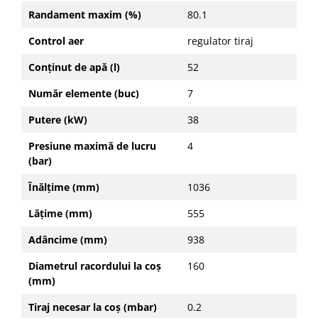
Randament maxim (%)
80.1
Seturi de Dus
Baterii sanitare
Control aer
regulator tiraj
Rigole baie: Rigola de scurgere
Conținut de apă (l)
52
pentru dus
Număr elemente (buc)
7
Vase wc, capace si rezervoare
Racorduri flexibile de apa
Putere (kW)
38
Racorduri flexibile apa
Presiune maximă de lucru
4
Racord flexibil monocomanda din
(bar)
inox
Înălțime (mm)
1036
Racord flexibil din inox
Racord flexibil monocomanda cu
Lățime (mm)
555
invelis din cauciuc
Adâncime (mm)
938
Racord flexibil cu invelis din
cauciuc
Diametrul racordului la coș
160
Accesorii baie
(mm)
Perdele Dus
Tiraj necesar la coș (mbar)
0.2
Clapete de actionare