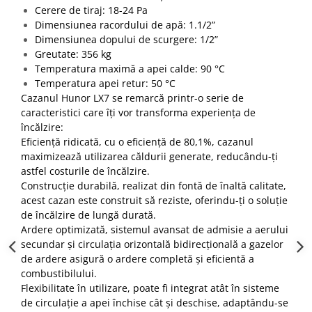
btu
Cerere de tiraj: 18-24 Pa
Dimensiunea racordului de apă: 1.1/2”
Aparate de Aer conditionat 12000
Dimensiunea dopului de scurgere: 1/2”
btu
Greutate: 356 kg
Aparate de Aer conditionat 18000
Temperatura maximă a apei calde: 90 °C
btu
Temperatura apei retur: 50 °C
Cazanul Hunor LX7 se remarcă printr-o serie de
Aparate de Aer conditionat 24000
caracteristici care îți vor transforma experiența de
btu
încălzire:
Aparate de Aer conditionat 27000
Eficiență ridicată, cu o eficiență de 80,1%, cazanul
btu
maximizează utilizarea căldurii generate, reducându-ți
Panouri solare
astfel costurile de încălzire.
Construcție durabilă, realizat din fontă de înaltă calitate,
Panouri solare presurizate si
acest cazan este construit să reziste, oferindu-ți o soluție
nepresurizate
de încălzire de lungă durată.
Accesorii Panouri solare
Ardere optimizată, sistemul avansat de admisie a aerului
secundar și circulația orizontală bidirecțională a gazelor
Pompe de circulaţie pentru
de ardere asigură o ardere completă și eficientă a
instalaţiile termice solare
combustibilului.
Vase de expansiune
Flexibilitate în utilizare, poate fi integrat atât în sisteme
Incazire in Pardoseala
de circulație a apei închise cât și deschise, adaptându-se