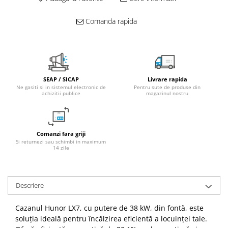
Radiatoare/Calorifere din otel
Comanda rapida
PURMO
Calorifer din otel GOBE
Radiator otel AIRFEL
Radiatoare/Calorifere din otel
KERMI COMPACT
SEAP / SICAP
Livrare rapida
Radiatoare/Calorifere Brise
Ne gasiti si in sistemul electronic de
Pentru sute de produse din
achizitii publice
magazinul nostru
Heizkorper
Radiatoare de baie Portprosop
Radiatoare de Baie din otel - Drept
- Profil Rotund
Comanzi fara griji
Si returnezi sau schimbi in maximum
RADIATOARE DE BAIE DIN OTEL
14 zile
PURMO
Radiatoare din aluminiu
Descriere
Radiatoare din aluminiu Vox Extra
Radiatoare aluminiu OSCAR
Cazanul Hunor LX7, cu putere de 38 kW, din fontă, este
TONDO
soluția ideală pentru încălzirea eficientă a locuinței tale.
Radiatoare CONDOR