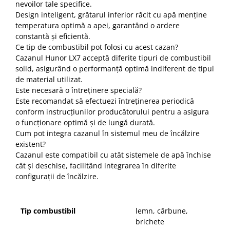
Incalzire clasica in pardoseala
nevoilor tale specifice.
Design inteligent, grătarul inferior răcit cu apă menține
Teava incalzire pardoseala
temperatura optimă a apei, garantând o ardere
PLACA NUTURI/TACKER
constantă și eficientă.
Grupuri de pompare si amestec
Ce tip de combustibil pot folosi cu acest cazan?
Cazanul Hunor LX7 acceptă diferite tipuri de combustibil
Distribuitoare
solid, asigurând o performanță optimă indiferent de tipul
Cutii distribuitor
de material utilizat.
Automatizare
Este necesară o întreținere specială?
Banda perimetrala
Este recomandat să efectuezi întreținerea periodică
conform instrucțiunilor producătorului pentru a asigura
Accesorii
o funcționare optimă și de lungă durată.
Aditiv Sapa
Cum pot integra cazanul în sistemul meu de încălzire
Pachete incalzire in pardoseala
existent?
Cazanul este compatibil cu atât sistemele de apă închise
Pompe de caldura
cât și deschise, facilitând integrarea în diferite
Termostate de Ambient
configurații de încălzire.
Panouri fotovoltaice
Invertoare
Tip combustibil
lemn, cărbune,
Panouri fotovoltaice
brichete
Produse Amenajare Baie