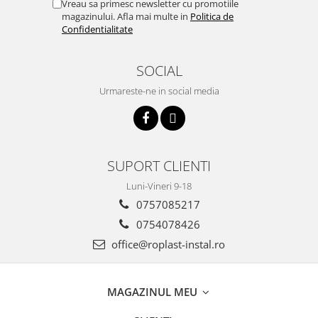
Teava Cupru
Vreau sa primesc newsletter cu promotiile
magazinului. Afla mai multe in
Politica de
Cot Cupru
Confidentialitate
Curba Cupru
Teu Cupru
SOCIAL
Teu redus Cupru
Urmareste-ne in social media
Mufa Cupru
Capac Cupru
Ocolire Cupru
Reductie Cupru
SUPORT CLIENTI
Semiolandez Cupru
PPR
Luni-Vineri 9-18
0757085217
Teava PPR
0754078426
Fitinguri PPR
PEXAL
office@roplast-instal.ro
Distribuitor pexal FI-FE cu robinet
sferic
MAGAZINUL MEU
Sisteme de canalizare si ape
pluviale