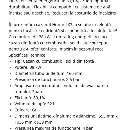
Oferă eficiență energetică de 80,1%, ardere optimă și
Accesorii radiatoare
durabilitate. Flexibil și compatibil cu sisteme de apă
închise sau deschise. Reduceri la costurile de încălzire!
Calorifere decorative
Boilere si Puffere
Îți prezentăm cazanul Hunor LX7, o soluție excelentă
Boilere
pentru încălzirea eficientă și economică a locuinței tale!
Cu o putere de 38 kW și un rating energetic A+, acest
Boilere electrice
cazan din fontă cu combustibil solid este conceput
Boilere termoelectrice
pentru a-ți oferi confortul maxim în sezonul rece.
Accesorii Boilere Tesy
Specificații tehnice
Tip: Cazan cu combustibil solid din fontă
Puffere/Stocatoare de caldura
Putere: 38 kW
Puffer fara serpentina
Diametrul tubului de fum: 160 mm
Puffer 1 serpentina
Presiunea de funcționare: 2,5 bar
Amplasarea racordului conductei de evacuare a
Puffer 2 serpentine
fumului: Spate
Puffer cu serpentina pentru A.C.M.
Eficiență: 80,1%
Puffer pentru pompe de caldura
Volumul de apă: 52 l
Culoare: Gri
Aer conditionat
Dimensiuni (lățime x înălțime x adâncime): 555 mm x
Dezumidificatoare
1036 mm x 938 mm
Aparate de Aer conditionat 9000
Presiunea maximă de funcționare: 4 bar