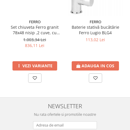
FERRO
FERRO
Set chiuveta Ferro granit
Baterie stativă bucătărie
78x48 nisip ,2 cuve, cu
Ferro Lugio BLG4
baterie flexibila Ferro bej
1.003,34 Lei
113,02 Lei
836,11 Lei
VEZI VARIANTE
ADAUGA IN COS
NEWSLETTER
Nu rata ofertele si promotiile noastre