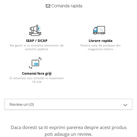
Comanda rapida
Fitinguri PPR
PEXAL
Distribuitor pexal FI-FE cu robinet
sferic
Sisteme de canalizare si ape
SEAP / SICAP
Livrare rapida
pluviale
Ne gasiti si in sistemul electronic de
Pentru sute de produse din
achizitii publice
magazinul nostru
Sistem canalizare exterioara
Sistem canalizare interioara
DEDURIZARE
Comanzi fara griji
Si returnezi sau schimbi in maximum
Statii de dedurizare
14 zile
Accesorii statii dedurizare
Fitinguri din alama
Review-uri
(0)
Daca doresti sa iti exprimi parerea despre acest produs
poti adauga un review.