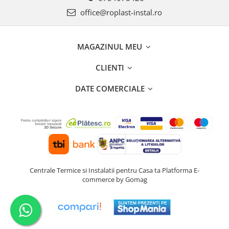
Seturi de Dus
office@roplast-instal.ro
Baterii sanitare
Rigole baie: Rigola de scurgere
MAGAZINUL MEU
pentru dus
CLIENTI
Vase wc, capace si rezervoare
Racorduri flexibile de apa
DATE COMERCIALE
Racorduri flexibile apa
Racord flexibil monocomanda din
inox
Racord flexibil din inox
Racord flexibil monocomanda cu
invelis din cauciuc
Centrale Termice si Instalatii pentru Casa ta
Platforma E-
Racord flexibil cu invelis din
commerce by Gomag
cauciuc
Accesorii baie
Perdele Dus
Clapete de actionare