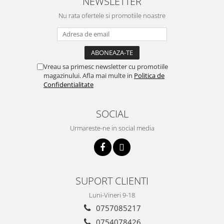
NEWSLETTER
Incalzire clasica in pardoseala
Nu rata ofertele si promotiile noastre
Teava incalzire pardoseala
PLACA NUTURI/TACKER
Grupuri de pompare si amestec
Distribuitoare
Vreau sa primesc newsletter cu promotiile
Cutii distribuitor
magazinului. Afla mai multe in
Politica de
Automatizare
Confidentialitate
Banda perimetrala
Accesorii
SOCIAL
Aditiv Sapa
Urmareste-ne in social media
Pachete incalzire in pardoseala
Pompe de caldura
Termostate de Ambient
Panouri fotovoltaice
SUPORT CLIENTI
Invertoare
Luni-Vineri 9-18
Panouri fotovoltaice
0757085217
Produse Amenajare Baie
0754078426